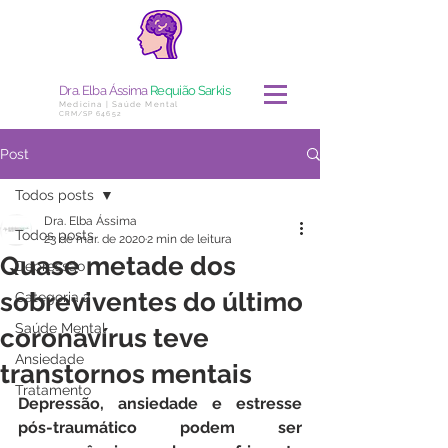
Dra. Elba Ássima
Requião Sarkis
Medicina | Saúde Mental
CRM/SP 64652
Post
Todos posts
Dra. Elba Ássima
Todos posts
23 de mar. de 2020
2 min de leitura
Quase metade dos
Depressão
sobreviventes do último
Categoria 2
Saúde Mental
coronavírus teve
Ansiedade
transtornos mentais
Tratamento
Depressão, ansiedade e estresse 
pós-traumático podem ser 