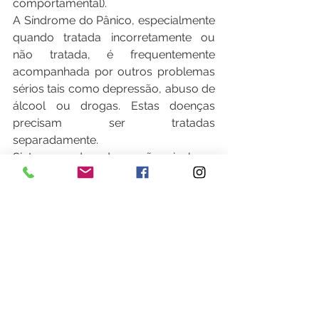
comportamental).
A Síndrome do Pânico, especialmente 
quando tratada incorretamente ou 
não tratada, é frequentemente 
acompanhada por outros problemas 
sérios tais como depressão, abuso de 
álcool ou drogas. Estas doenças 
precisam ser tratadas 
separadamente.
Sintomas de depressão incluem 
sentimentos de tristeza ou 
desesperança, alterações no apetite e 
no sono, baixa energia, dificuldade de 
concentração, pessimismo, fraqueza 
persistente, apatia, perda do interesse 
e desânimo.
Vale lembrar que a maioria das 
pessoas com depressão, associada 
ou não à Síndrome do Pânico, podem 