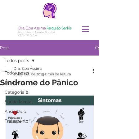
Dra. Elba Ássima
Requião Sarkis
Medicina | Saúde Mental
CRM/SP 64652
Post
Todos posts
Dra. Elba Ássima
Todos posts
29 de out. de 2019
2 min de leitura
Síndrome do Pânico
Depressão
Categoria 2
Saúde Mental
Ansiedade
Tratamento